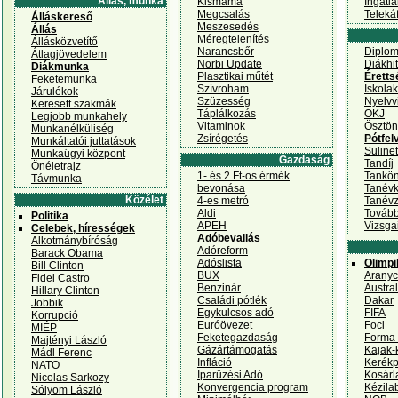
Állás, munka
Kismama
Ingatl
Megcsalás
Teleká
Álláskereső
Meszesedés
Állás
Méregtelenítés
Állásközvetítő
Narancsbőr
Diplo
Átlagjövedelem
Norbi Update
Diákhit
Diákmunka
Plasztikai műtét
Éretts
Feketemunka
Szívroham
Iskola
Járulékok
Szüzesség
Nyelvv
Keresett szakmák
Táplálkozás
OKJ
Legjobb munkahely
Vitaminok
Ösztön
Munkanélküliség
Zsírégetés
Pótfelv
Munkáltatói juttatások
Sulinet
Munkaügyi központ
Gazdaság
Tandíj
Önéletrajz
1- és 2 Ft-os érmék
Tankö
Távmunka
bevonása
Tanév
Közélet
4-es metró
Tanévz
Aldi
Tovább
Politika
APEH
Vizsga
Celebek, hírességek
Adóbevallás
Alkotmánybíróság
Adóreform
Barack Obama
Adóslista
Olimp
Bill Clinton
BUX
Aranyc
Fidel Castro
Benzinár
Austra
Hillary Clinton
Családi pótlék
Dakar
Jobbik
Egykulcsos adó
FIFA
Korrupció
Euróövezet
Foci
MIÉP
Feketegazdaság
Forma
Majtényi László
Gázártámogatás
Kajak-
Mádl Ferenc
Infláció
Kerékp
NATO
Iparűzési Adó
Kosárl
Nicolas Sarkozy
Konvergencia program
Kézila
Sólyom László