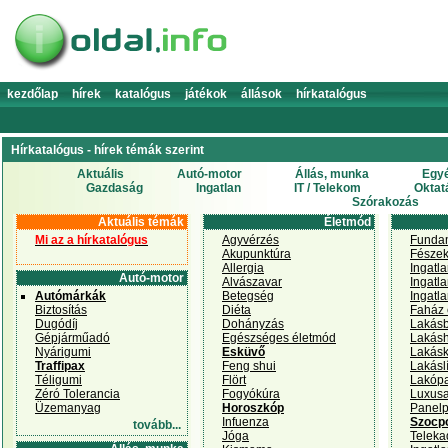
kezdőlap
hírek
katalógus
játékok
állások
hírkatalógus
Hírkatalógus - hírek témák szerint
Aktuális
Autó-motor
Állás, munka
Egy
Gazdaság
Ingatlan
IT / Telekom
Oktat
Szórakozás
Aktuális témák
Életmód
Mi az a hírkatalógus
Agyvérzés
Funda
Akupunktúra
Fészek
Allergia
Ingatl
Autó-motor
Alvászavar
Ingatl
Autómárkák
Betegség
Ingatl
Biztosítás
Diéta
Faház 
Dugódíj
Dohányzás
Lakásb
Gépjárműadó
Egészséges életmód
Lakásh
Nyárigumi
Esküvő
Lakás
Traffipax
Feng shui
Lakásl
Téligumi
Flört
Lakóp
Zéró Tolerancia
Fogyókúra
Luxus
Üzemanyag
Horoszkóp
Panel
Infuenza
Szocp
tovább...
Jóga
Teleka