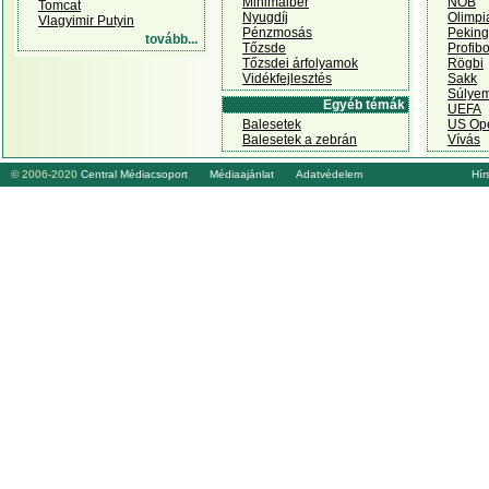
Minimálbér
NOB
Tomcat
Nyugdíj
Olimpi
Vlagyimir Putyin
Pénzmosás
Peking
tovább...
Tőzsde
Profib
Tőzsdei árfolyamok
Rögbi
Vidékfejlesztés
Sakk
Súlye
Egyéb témák
UEFA
Balesetek
US Op
Balesetek a zebrán
Vívás
© 2006-2020
Central Médiacsoport
Médiaajánlat
Adatvédelem
Hírs