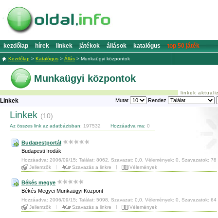
kezdőlap
hírek
linkek
játékok
állások
katalógus
top 50 játék
Kezdőlap
>
Katalógus
>
Állás
>
Munkaügyi központok
Munkaügyi központok
linkek aktual
Linkek
Mutat
Rendez
Linkek
(10)
Az összes link az adatbázisban:
197532
Hozzáadva ma:
0
Budapestportál
Budapesti Irodák
Hozzáadva: 2006/09/15; Találat: 8062, Szavazat: 0,0, Vélemények: 0, Szavazatok: 78
Jellemzők
Szavazás a linkre
Vélemények
Békés megye
Békés Megyei Munkaügyi Központ
Hozzáadva: 2006/09/15; Találat: 5098, Szavazat: 0,0, Vélemények: 0, Szavazatok: 64
Jellemzők
Szavazás a linkre
Vélemények