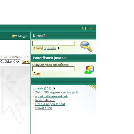
Új
Tipp
Keresés
Magyar
Speciális
izálva: 2026/08/05
Ismerősnek javasol
Oldal ajánlása ismerősnek
Napi ajánlatunk
Linkek
(101)
Több 100 ingyenes online játék
tippek: álláskeresőknek
hirek.oldal.info
Ezen a napon történt
Bulvár hírek