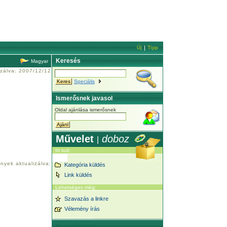
Új
Tipp
Keresés
Magyar
izálva: 2007/12/12
Speciális
Ismerősnek javasol
Oldal ajánlása ismerősnek
Művelet
doboz
|
Itt tud:
nyek aktualizálva:
Kategória küldés
Link küldés
Lehetséges még:
Szavazás a linkre
Vélemény írás
Napi ajánlatunk