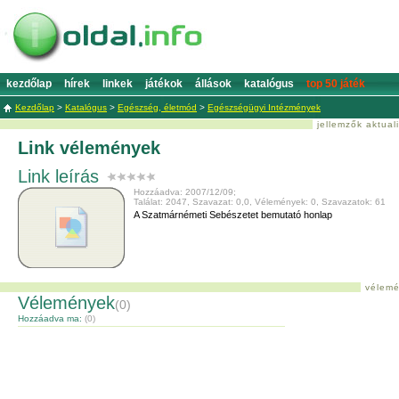
kezdőlap
hírek
linkek
játékok
állások
katalógus
top 50 játék
Kezdőlap
>
Katalógus
>
Egészség, életmód
>
Egészségügyi Intézmények
jellemzők aktual
Link vélemények
Link leírás
Hozzáadva: 2007/12/09;
Találat: 2047, Szavazat: 0,0, Vélemények: 0, Szavazatok: 61
A Szatmárnémeti Sebészetet bemutató honlap
vélemé
Vélemények
(0)
Hozzáadva ma:
(0)