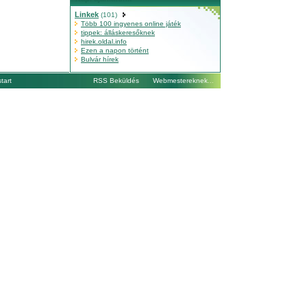
Linkek
(101)
Több 100 ingyenes online játék
tippek: álláskeresőknek
hirek.oldal.info
Ezen a napon történt
Bulvár hírek
tart
RSS Beküldés
Webmestereknek
...