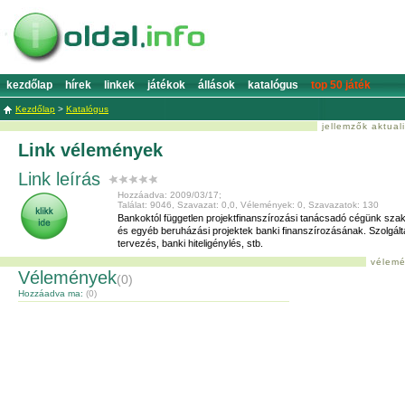
kezdőlap
hírek
linkek
játékok
állások
katalógus
top 50 játék
Kezdőlap
>
Katalógus
jellemzők aktual
Link vélemények
Link leírás
Hozzáadva: 2009/03/17;
Találat: 9046, Szavazat: 0,0, Vélemények: 0, Szavazatok: 130
Bankoktól független projektfinanszírozási tanácsadó cégünk szaké
és egyéb beruházási projektek banki finanszírozásának. Szolgált
tervezés, banki hiteligénylés, stb.
vélemé
Vélemények
(0)
Hozzáadva ma:
(0)