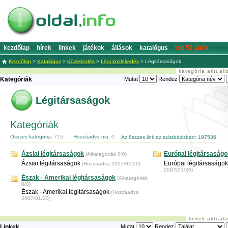
kezdőlap
hírek
linkek
játékok
állások
katalógus
top 50 játék
Kezdőlap
>
Katalógus
>
Közlekedés
>
Légi közlekedés
>
Légitársaságok
kategória aktual
Kategóriák
Mutat
Rendez
Légitársaságok
Kategóriák
Összes kategória:
715
Hozzáadva ma:
0
Az összes link az adatbázisban: 197536
Ázsiai légitársaságok
Európai légitársaságo
(Alkategóriák 0/0)
Ázsiai légitársaságok
Európai légitársaságo
(Hozzáadva 2007/01/20)
2007/01/20)
Észak - Amerikai légitársaságok
(Alkategóriák
0/0)
Észak - Amerikai légitársaságok
(Hozzáadva
2007/01/20)
linkek aktual
Linkek
Mutat
Rendez