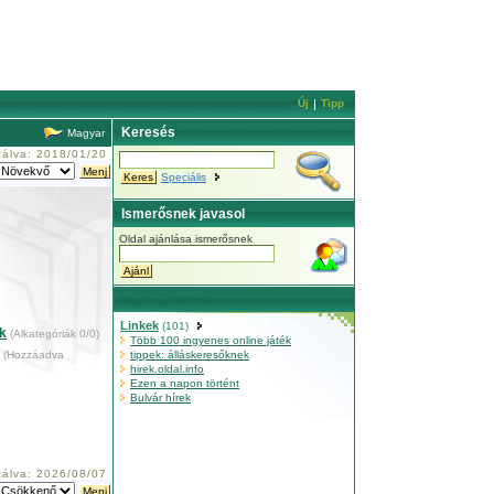
Új
Tipp
Keresés
Magyar
izálva: 2018/01/20
Speciális
Ismerősnek javasol
Oldal ajánlása ismerősnek
Napi ajánlatunk
Linkek
(101)
k
(Alkategóriák 0/0)
Több 100 ingyenes online játék
k
(Hozzáadva
tippek: álláskeresőknek
hirek.oldal.info
Ezen a napon történt
Bulvár hírek
izálva: 2026/08/07