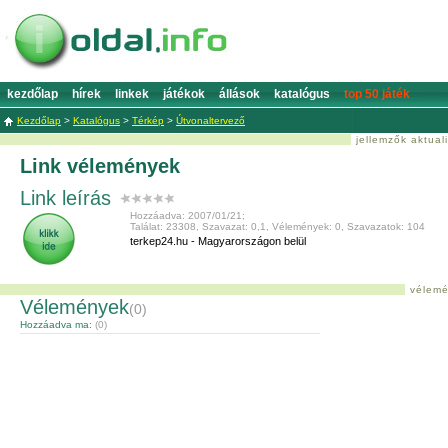
kezdőlap
hírek
linkek
játékok
állások
katalógus
top 50 játék
Kezdőlap
>
Katalógus
>
Térkép
>
Útvonaltervező
jellemzők aktual
Link vélemények
Link leírás
Hozzáadva: 2007/01/21;
Találat: 23308, Szavazat: 0,1, Vélemények: 0, Szavazatok: 104
terkep24.hu - Magyarországon belül
vélemé
Vélemények
(0)
Hozzáadva ma:
(0)