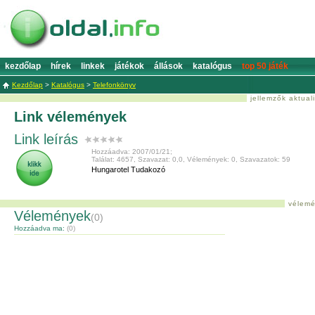
kezdőlap
hírek
linkek
játékok
állások
katalógus
top 50 játék
Kezdőlap
>
Katalógus
>
Telefonkönyv
jellemzők aktual
Link vélemények
Link leírás
Hozzáadva: 2007/01/21;
Találat: 4657, Szavazat: 0,0, Vélemények: 0, Szavazatok: 59
Hungarotel Tudakozó
vélemé
Vélemények
(0)
Hozzáadva ma:
(0)