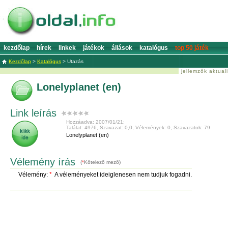
kezdőlap
hírek
linkek
játékok
állások
katalógus
top 50 játék
Kezdőlap
>
Katalógus
>
Utazás
jellemzők aktual
Lonelyplanet (en)
Link leírás
Hozzáadva: 2007/01/21;
Találat: 4976, Szavazat: 0,0, Vélemények: 0, Szavazatok: 79
Lonelyplanet (en)
Vélemény írás
(
*
Kötelező mező)
Vélemény:
*
A véleményeket ideiglenesen nem tudjuk fogadni.